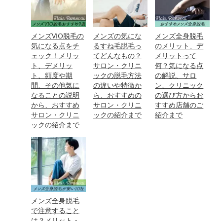
メンズVIO脱毛の
メンズの気にな
メンズ全身脱毛
気になる点をチ
るすね毛脱毛っ
のメリット、デ
ェック！メリッ
てどんなもの？
メリットって
ト、デメリッ
サロン・クリニ
何？気になる点
ト、頻度や期
ックの脱毛方法
の解説、サロ
間、その他気に
の違いや特徴か
ン、クリニック
なることの説明
ら、おすすめの
の選び方からお
から、おすすめ
サロン・クリニ
すすめ店舗のご
サロン・クリニ
ックの紹介まで
紹介まで
ックの紹介まで
メンズ全身脱毛
で注意すること
は？メリット・