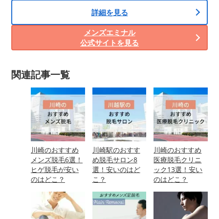
詳細を見る
メンズエミナル
公式サイトを見る
関連記事一覧
川崎のおすすめ
川崎駅のおすす
川崎のおすすめ
メンズ脱毛6選！
め脱毛サロン8
医療脱毛クリニ
ヒゲ脱毛が安い
選！安いのはど
ック13選！安い
のはどこ？
こ？
のはどこ？