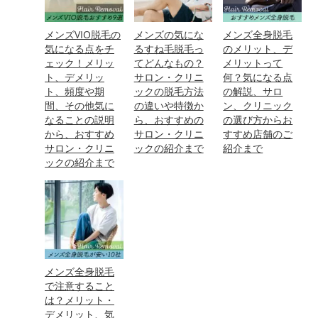
メンズVIO脱毛の
メンズの気にな
メンズ全身脱毛
気になる点をチ
るすね毛脱毛っ
のメリット、デ
ェック！メリッ
てどんなもの？
メリットって
ト、デメリッ
サロン・クリニ
何？気になる点
ト、頻度や期
ックの脱毛方法
の解説、サロ
間、その他気に
の違いや特徴か
ン、クリニック
なることの説明
ら、おすすめの
の選び方からお
から、おすすめ
サロン・クリニ
すすめ店舗のご
サロン・クリニ
ックの紹介まで
紹介まで
ックの紹介まで
メンズ全身脱毛
で注意すること
は？メリット・
デメリット、気