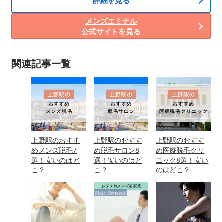
詳細を見る
メンズエミナル
公式サイトを見る
関連記事一覧
上野駅のおすす
上野駅のおすす
上野駅のおすす
めメンズ脱毛7
め脱毛サロン8
め医療脱毛クリ
選！安いのはど
選！安いのはど
ニック8選！安い
こ？
こ？
のはどこ？