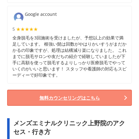
Google account
5
★★★★★
★★★★★
全身脱毛を3回施術を受けましたが、予想以上の効果で満
足しています。 根強い髭は回数がやはりかいすうがまだか
かるの印象ですが、処理は結構減り楽になりました。 これ
までに脱毛サロンや友だちの紹介で経験していましたが下
手に高額を使って脱毛するよりしっかり医療脱毛でやって
いくのがいいと思います！ スタッフや看護師の対応もスピ
ーディーで好印象です。
無料カウンセリングはこちら
メンズエミナルクリニック上野院のアク
セス・行き方