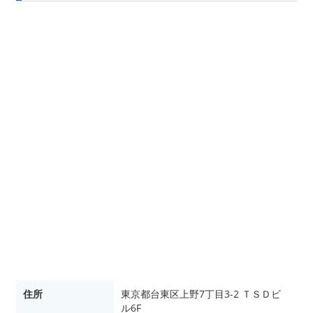
住所
東京都台東区上野7丁目3-2 ＴＳＤビ
ル6F