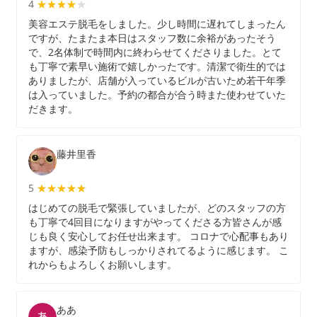
4
★★★★★
★★★★
美容エステ脱毛をしました。少し時間に遅れてしまったん
ですが、たまたま本日はスタッフ数に余裕があったそう
で、2名体制で時間内に終わらせてくださりました。とて
も丁寧で素早い施術で嬉しかったです。清潔で衛生的では
ありましたが、店舗が入っているビルが古いため若干年季
は入っていました。予約の都合が合う時また使わせていた
だきます。
藤井里香
5
★★★★★
★★★★★
はじめての脱毛で緊張していましたが、どのスタッフの方
も丁寧で4回目になりますがやってくださる方皆さんが感
じも良く安心してお任せ出来ます。 コロナで心配事もあり
ますが、感染予防もしっかりされてるように感じます。 こ
れからもよろしくお願いします。
ああ