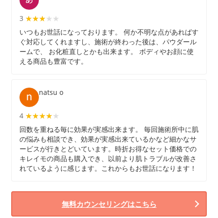
3
★★★★★
★★★
いつもお世話になっております。 何か不明な点があればす
ぐ対応してくれますし、施術が終わった後は、パウダール
ームで、 お化粧直しとかも出来ます。 ボディやお顔に使
える商品も豊富です。
natsu o
4
★★★★★
★★★★
回数を重ねる毎に効果が実感出来ます。 毎回施術所中に肌
の悩みも相談でき、効果が実感出来ているかなど細かなサ
ービスが行きとどいています。時折お得なセット価格での
キレイモの商品も購入でき、以前より肌トラブルが改善さ
れているように感じます。これからもお世話になります！
無料カウンセリングはこちら