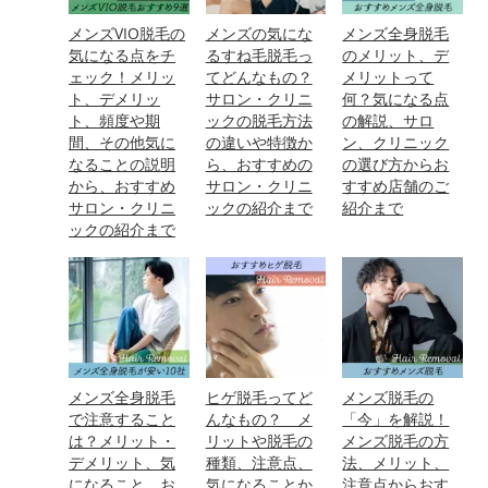
メンズVIO脱毛の
メンズの気にな
メンズ全身脱毛
気になる点をチ
るすね毛脱毛っ
のメリット、デ
ェック！メリッ
てどんなもの？
メリットって
ト、デメリッ
サロン・クリニ
何？気になる点
ト、頻度や期
ックの脱毛方法
の解説、サロ
間、その他気に
の違いや特徴か
ン、クリニック
なることの説明
ら、おすすめの
の選び方からお
から、おすすめ
サロン・クリニ
すすめ店舗のご
サロン・クリニ
ックの紹介まで
紹介まで
ックの紹介まで
メンズ全身脱毛
ヒゲ脱毛ってど
メンズ脱毛の
で注意すること
んなもの？ メ
「今」を解説！
は？メリット・
リットや脱毛の
メンズ脱毛の方
デメリット、気
種類、注意点、
法、メリット、
になること、お
気になることか
注意点からおす