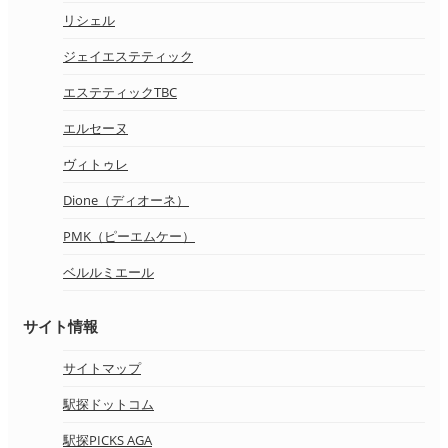
リシェル
ジェイエステティック
エステティックTBC
エルセーヌ
ヴィトゥレ
Dione（ディオーネ）
PMK（ピーエムケー）
ベルルミエール
サイト情報
サイトマップ
駅探ドットコム
駅探PICKS AGA