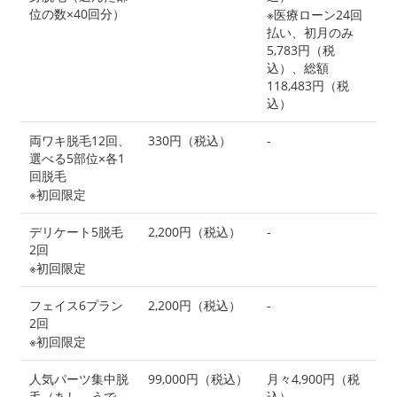
位の数×40回分）
※医療ローン24回
払い、初月のみ
5,783円（税
込）、総額
118,483円（税
込）
両ワキ脱毛12回、
330円（税込）
-
選べる5部位×各1
回脱毛
※初回限定
デリケート5脱毛
2,200円（税込）
-
2回
※初回限定
フェイス6プラン
2,200円（税込）
-
2回
※初回限定
人気パーツ集中脱
99,000円（税込）
月々4,900円（税
毛（あし、うで、
込）