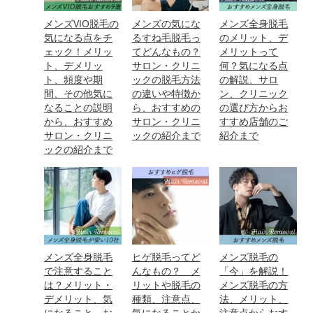
メンズVIO脱毛の
メンズの気にな
メンズ全身脱毛
気になる点をチ
るすね毛脱毛っ
のメリット、デ
ェック！メリッ
てどんなもの？
メリットって
ト、デメリッ
サロン・クリニ
何？気になる点
ト、頻度や期
ックの脱毛方法
の解説、サロ
間、その他気に
の違いや特徴か
ン、クリニック
なることの説明
ら、おすすめの
の選び方からお
から、おすすめ
サロン・クリニ
すすめ店舗のご
サロン・クリニ
ックの紹介まで
紹介まで
ックの紹介まで
メンズ全身脱毛
ヒゲ脱毛ってど
メンズ脱毛の
で注意すること
んなもの？ メ
「今」を解説！
は？メリット・
リットや脱毛の
メンズ脱毛の方
デメリット、気
種類、注意点、
法、メリット、
になること、お
気になることか
注意点からおす