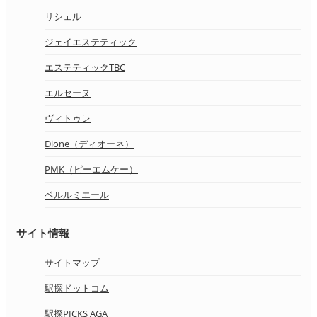
リシェル
ジェイエステティック
エステティックTBC
エルセーヌ
ヴィトゥレ
Dione（ディオーネ）
PMK（ピーエムケー）
ベルルミエール
サイト情報
サイトマップ
駅探ドットコム
駅探PICKS AGA