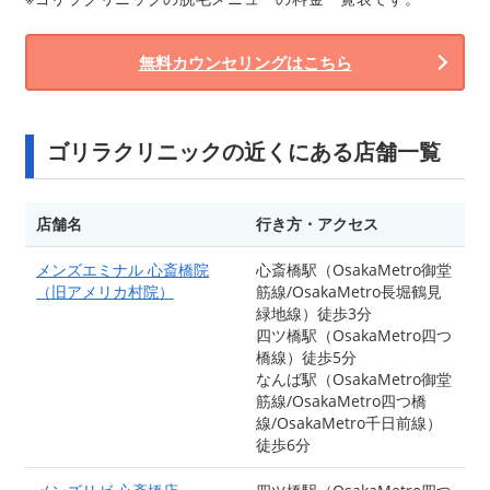
無料カウンセリングはこちら
ゴリラクリニックの近くにある店舗一覧
店舗名
行き方・アクセス
メンズエミナル 心斎橋院
心斎橋駅（OsakaMetro御堂
（旧アメリカ村院）
筋線/OsakaMetro長堀鶴見
緑地線）徒歩3分
四ツ橋駅（OsakaMetro四つ
橋線）徒歩5分
なんば駅（OsakaMetro御堂
筋線/OsakaMetro四つ橋
線/OsakaMetro千日前線）
徒歩6分