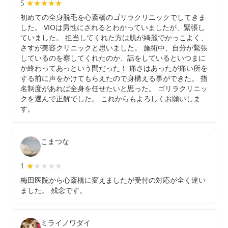
5
★★★★★
★★★★★
初めての全身脱毛を心斎橋のゴリラクリニックでしてきま
した。 VIOは男性にされるとわかっていましたが、緊張し
ていました。 担当してくれた方は肌が綺麗でかっこよく、
さすが美容クリニックと思いました。 施術中、自分が緊張
しているのを察してくれたのか、話をしているといつまに
か終わってあっという間だった！ 痛さはあったが痛い所を
する前に声をかけてもらえたので身構える事ができた。 指
名制度があれば全身を任せたいと思った。 ゴリラクリニッ
クを選んで正解でした。 これからもよろしくお願いしま
す。
こまつな
1
★★★★★
★
梅田医院から心斎橋に変えましたが受付の対応が全く違い
ました。 残念です。
ミライノワダイ