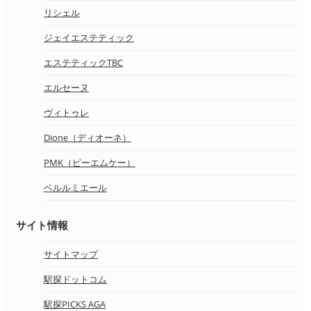
リシェル
ジェイエステティック
エステティックTBC
エルセーヌ
ヴィトゥレ
Dione（ディオーネ）
PMK（ピーエムケー）
ベルルミエール
サイト情報
サイトマップ
駅探ドットコム
駅探PICKS AGA