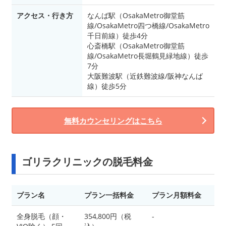
アクセス・行き方
なんば駅（OsakaMetro御堂筋
線/OsakaMetro四つ橋線/OsakaMetro
千日前線）徒歩4分
心斎橋駅（OsakaMetro御堂筋
線/OsakaMetro長堀鶴見緑地線）徒歩
7分
大阪難波駅（近鉄難波線/阪神なんば
線）徒歩5分
無料カウンセリングはこちら
ゴリラクリニックの脱毛料金
プラン名
プラン一括料金
プラン月額料金
全身脱毛（顔・
354,800円（税
-