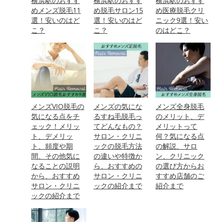
横浜駅のおすす
横浜駅のおすす
横浜駅のおすす
めメンズ脱毛11
め脱毛サロン15
め医療脱毛クリ
選！安いのはど
選！安いのはど
ニック9選！安い
こ？
こ？
のはどこ？
メンズVIO脱毛の
メンズの気にな
メンズ全身脱毛
気になる点をチ
るすね毛脱毛っ
のメリット、デ
ェック！メリッ
てどんなもの？
メリットって
ト、デメリッ
サロン・クリニ
何？気になる点
ト、頻度や期
ックの脱毛方法
の解説、サロ
間、その他気に
の違いや特徴か
ン、クリニック
なることの説明
ら、おすすめの
の選び方からお
から、おすすめ
サロン・クリニ
すすめ店舗のご
サロン・クリニ
ックの紹介まで
紹介まで
ックの紹介まで