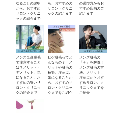
なることの説明
ら、おすすめの
の選び方からお
から、おすすめ
サロン・クリニ
すすめ店舗のご
サロン・クリニ
ックの紹介まで
紹介まで
ックの紹介まで
メンズ全身脱毛
ヒゲ脱毛ってど
メンズ脱毛の
で注意すること
んなもの？ メ
「今」を解説！
は？メリット・
リットや脱毛の
メンズ脱毛の方
デメリット、気
種類、注意点、
法、メリット、
になること、お
気になることか
注意点からおす
すすめの安いサ
ら、おすすめサ
すめサロン、ク
ロン・クリニッ
ロン・クリニッ
リニックまでを
クの紹介まで
クまでをご紹介
ご紹介