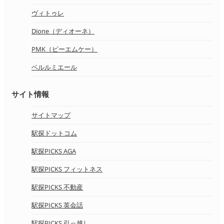
ヴィトゥレ
Dione（ディオーネ）
PMK（ピーエムケー）
ベルルミエール
サイト情報
サイトマップ
駅探ドットコム
駅探PICKS AGA
駅探PICKS フィットネス
駅探PICKS 不動産
駅探PICKS 英会話
駅探PICKS 引っ越し