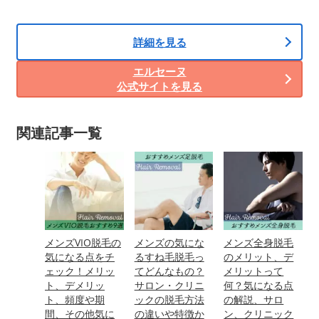
詳細を見る
エルセーヌ
公式サイトを見る
関連記事一覧
メンズVIO脱毛の
メンズの気にな
メンズ全身脱毛
気になる点をチ
るすね毛脱毛っ
のメリット、デ
ェック！メリッ
てどんなもの？
メリットって
ト、デメリッ
サロン・クリニ
何？気になる点
ト、頻度や期
ックの脱毛方法
の解説、サロ
間、その他気に
の違いや特徴か
ン、クリニック