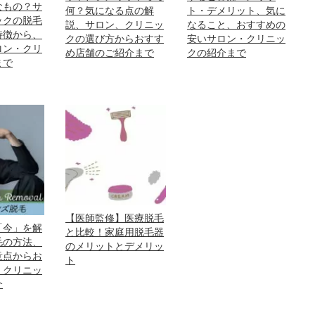
なもの？サ
何？気になる点の解
ト・デメリット、気に
ックの脱毛
説、サロン、クリニッ
なること、おすすめの
特徴から、
クの選び方からおすす
安いサロン・クリニッ
ロン・クリ
め店舗のご紹介まで
クの紹介まで
まで
【医師監修】医療脱毛
「今」を解
と比較！家庭用脱毛器
毛の方法、
のメリットとデメリッ
意点からお
ト
、クリニッ
介