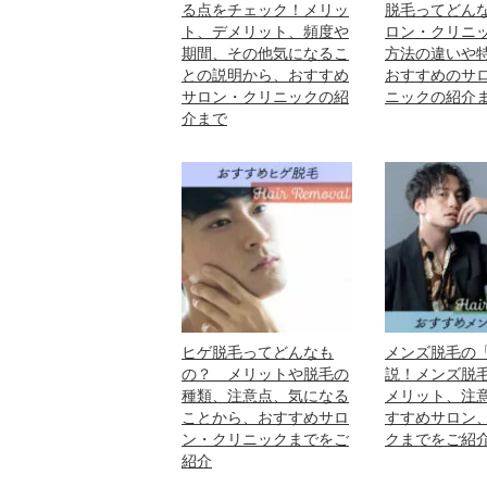
る点をチェック！メリッ
脱毛ってどん
ト、デメリット、頻度や
ロン・クリニ
期間、その他気になるこ
方法の違いや
との説明から、おすすめ
おすすめのサ
サロン・クリニックの紹
ニックの紹介
介まで
ヒゲ脱毛ってどんなも
メンズ脱毛の
の？ メリットや脱毛の
説！メンズ脱
種類、注意点、気になる
メリット、注
ことから、おすすめサロ
すすめサロン
ン・クリニックまでをご
クまでをご紹
紹介