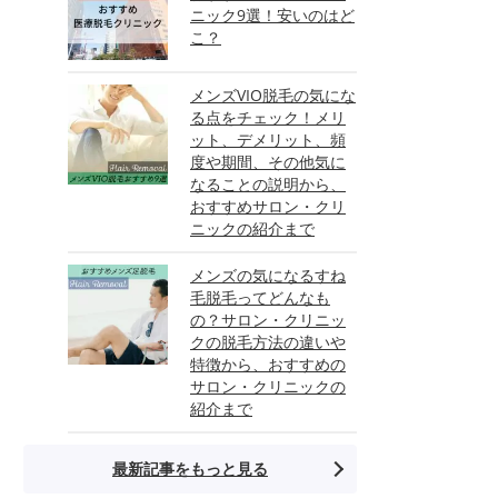
ニック9選！安いのはど
こ？
メンズVIO脱毛の気にな
る点をチェック！メリ
ット、デメリット、頻
度や期間、その他気に
なることの説明から、
おすすめサロン・クリ
ニックの紹介まで
メンズの気になるすね
毛脱毛ってどんなも
の？サロン・クリニッ
クの脱毛方法の違いや
特徴から、おすすめの
サロン・クリニックの
紹介まで
最新記事をもっと見る