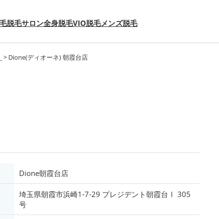
毛
脱毛サロン
全身脱毛
VIO脱毛
メンズ脱毛
）
>
Dione(ディオーネ) 朝霞台店
Dione朝霞台店
埼玉県朝霞市浜崎1-7-29 プレジデント朝霞台Ⅰ 305
号