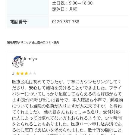
土日祝：9:00～18:00
定休日：月曜
電話番号
0120-337-738
湘南美容クリニック 金山院の口コミ・評判
k miyu
3
★★★★★
★★★
医療脱毛は初めてでしたが、丁寧にカウンセリングしてく
ださり、安心して施術を受けることができました。プライ
バシーについてしっかり配慮してもらえるのも好感がもて
ます(受付の呼び出しは番号で、本人確認も小声で、郵送物
についても当院の名前が入りますが大丈夫ですか、と尋ね
てくれました)。 他の皆さんもおっしゃる通り、受付対応
は人によっては慣れてない方もおられるようで、少々時間
をとられることもありました。医療ローン申し込み済であ
るのに窓口で支払いを求められました。数十万の額のこと