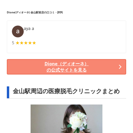
Dione(ディオーネ) 金山駅前店の口コミ・評判
aya a
5
★★★★★
★★★★★
Dione（ディオーネ）
の公式サイトを見る
金山駅周辺の医療脱毛クリニックまとめ