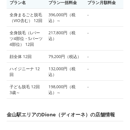
プラン名
プラン一括料金
プラン月額料金
全身まるごと脱毛
396,000円（税
-
（VIO含む） 12回
込）～
全身脱毛（Lパー
217,800円（税
-
ツ4部位・Sパーツ
込）
4部位） 12回
顔全体 12回
79,200円（税込）
-
ハイジニーナ 12
132,000円（税
-
回
込）
子ども脱毛 12回
198,000円（税
-
3歳～
込）～
金山駅エリアのDione（ディオーネ）の店舗情報