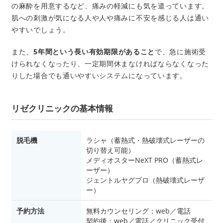
の麻酔を用意するなど、痛みの軽減にも気を遣っています。
肌への刺激が気になる人や人や痛みに不安を感じる人は通い
やすいでしょう。
また、
5年間という長い有効期限があること
で、急に施術受
けられなくなったり、一定期間休まなければならなくなった
りした場合でも通いやすいシステムになっています。
リゼクリニックの基本情報
脱毛機
ラシャ（蓄熱式・熱破壊式レーザーの
切り替え可能）
メディオスターNeXT PRO（蓄熱式レ
ーザー）
ジェントルヤグプロ（熱破壊式レーザ
ー）
予約方法
無料カウンセリング：web／電話
契約後：web／電話／クリニック受付