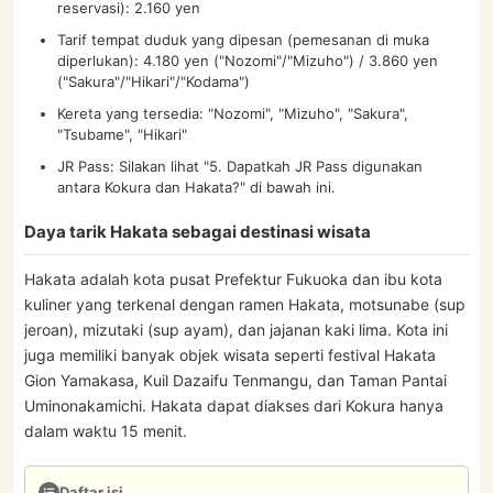
reservasi): 2.160 yen
Tarif tempat duduk yang dipesan (pemesanan di muka
diperlukan): 4.180 yen ("Nozomi"/"Mizuho") / 3.860 yen
("Sakura"/"Hikari"/"Kodama")
Kereta yang tersedia: "Nozomi", "Mizuho", "Sakura",
"Tsubame", "Hikari"
JR Pass: Silakan lihat "5. Dapatkah JR Pass digunakan
antara Kokura dan Hakata?" di bawah ini.
Daya tarik Hakata sebagai destinasi wisata
Hakata adalah kota pusat Prefektur Fukuoka dan ibu kota
kuliner yang terkenal dengan ramen Hakata, motsunabe (sup
jeroan), mizutaki (sup ayam), dan jajanan kaki lima. Kota ini
juga memiliki banyak objek wisata seperti festival Hakata
Gion Yamakasa, Kuil Dazaifu Tenmangu, dan Taman Pantai
Uminonakamichi. Hakata dapat diakses dari Kokura hanya
dalam waktu 15 menit.
Daftar isi