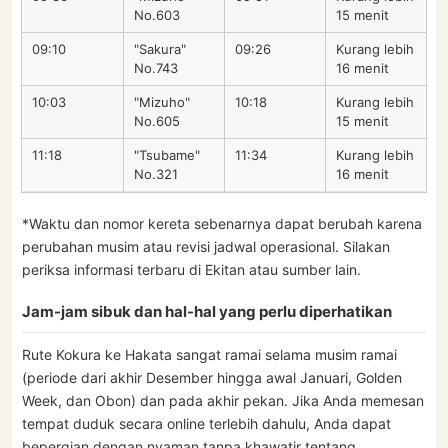
No.603
15 menit
09:10
"Sakura"
09:26
Kurang lebih
No.743
16 menit
10:03
"Mizuho"
10:18
Kurang lebih
No.605
15 menit
11:18
"Tsubame"
11:34
Kurang lebih
No.321
16 menit
*Waktu dan nomor kereta sebenarnya dapat berubah karena
perubahan musim atau revisi jadwal operasional. Silakan
periksa informasi terbaru di Ekitan atau sumber lain.
Jam-jam sibuk dan hal-hal yang perlu diperhatikan
Rute Kokura ke Hakata sangat ramai selama musim ramai
(periode dari akhir Desember hingga awal Januari, Golden
Week, dan Obon) dan pada akhir pekan. Jika Anda memesan
tempat duduk secara online terlebih dahulu, Anda dapat
bepergian dengan nyaman tanpa khawatir tentang