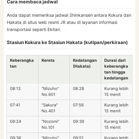
Cara membaca jadwal
Anda dapat memeriksa jadwal Shinkansen antara Kokura dan
Hakata di situs web resmi JR atau di layanan informasi
transportasi seperti Ekitan.
Stasiun Kokura ke Stasiun Hakata (kutipan/perkiraan)
Keberangka
Kereta
Kedatangan
Durasi dari
tan
(Hakata)
keberangka
tan hingga
kedatangan
08:13
"Mizuho"
08:28
Kurang lebih
No.601
15 menit
07:41
"Sakura"
07:56
Kurang lebih
No.401
15 menit
09:24
"Nozomi"
09:39
Kurang lebih
No.101
15 menit
09:36
"Mizuho"
09:51
Kurang lebih