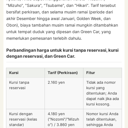
"Mizuho", "Sakura", "Tsubame", dan "Hikari". Tarif tersebut
bersifat perkiraan, dan selama musim ramai (periode dari
akhir Desember hingga awal Januari, Golden Week, dan
Obon), biaya tambahan musim ramai mungkin ditambahkan
untuk tempat duduk yang dipesan dan Green Car, yang
memerlukan pemesanan terlebih dahulu.
Perbandingan harga untuk kursi tanpa reservasi, kursi
dengan reservasi, dan Green Car.
Kursi
Tarif (Perkiraan)
Fitur
Kursi tanpa
2.160 yen
Tidak ada nomor
reservasi
kursi yang
ditentukan; Anda
dapat naik jika ada
kursi kosong.
Kursi dengan
4.180 yen
Nomor kursi Anda
reservasi (kelas
("Nozomi"/"Mizuh
telah ditentukan,
standar)
o") / 3.860 yen
sehingga Anda