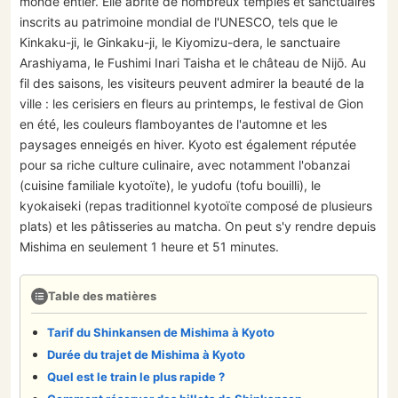
monde entier. Elle abrite de nombreux temples et sanctuaires
inscrits au patrimoine mondial de l'UNESCO, tels que le
Kinkaku-ji, le Ginkaku-ji, le Kiyomizu-dera, le sanctuaire
Arashiyama, le Fushimi Inari Taisha et le château de Nijō. Au
fil des saisons, les visiteurs peuvent admirer la beauté de la
ville : les cerisiers en fleurs au printemps, le festival de Gion
en été, les couleurs flamboyantes de l'automne et les
paysages enneigés en hiver. Kyoto est également réputée
pour sa riche culture culinaire, avec notamment l'obanzai
(cuisine familiale kyotoïte), le yudofu (tofu bouilli), le
kyokaiseki (repas traditionnel kyotoïte composé de plusieurs
plats) et les pâtisseries au matcha. On peut s'y rendre depuis
Mishima en seulement 1 heure et 51 minutes.
Table des matières
Tarif du Shinkansen de Mishima à Kyoto
Durée du trajet de Mishima à Kyoto
Quel est le train le plus rapide ?