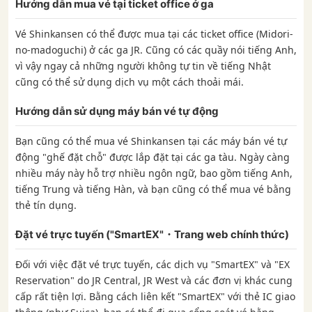
Hướng dẫn mua vé tại ticket office ở ga
Vé Shinkansen có thể được mua tại các ticket office (Midori-
no-madoguchi) ở các ga JR. Cũng có các quầy nói tiếng Anh,
vì vậy ngay cả những người không tự tin về tiếng Nhật
cũng có thể sử dụng dịch vụ một cách thoải mái.
Hướng dẫn sử dụng máy bán vé tự động
Bạn cũng có thể mua vé Shinkansen tại các máy bán vé tự
động "ghế đặt chỗ" được lắp đặt tại các ga tàu. Ngày càng
nhiều máy này hỗ trợ nhiều ngôn ngữ, bao gồm tiếng Anh,
tiếng Trung và tiếng Hàn, và bạn cũng có thể mua vé bằng
thẻ tín dụng.
Đặt vé trực tuyến ("SmartEX"・Trang web chính thức)
Đối với việc đặt vé trực tuyến, các dịch vụ "SmartEX" và "EX
Reservation" do JR Central, JR West và các đơn vị khác cung
cấp rất tiện lợi. Bằng cách liên kết "SmartEX" với thẻ IC giao