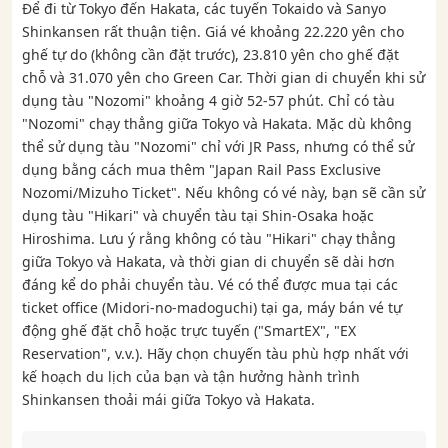
Để đi từ Tokyo đến Hakata, các tuyến Tokaido và Sanyo
Shinkansen rất thuận tiện. Giá vé khoảng 22.220 yên cho
ghế tự do (không cần đặt trước), 23.810 yên cho ghế đặt
chỗ và 31.070 yên cho Green Car. Thời gian di chuyển khi sử
dụng tàu "Nozomi" khoảng 4 giờ 52-57 phút. Chỉ có tàu
"Nozomi" chạy thẳng giữa Tokyo và Hakata. Mặc dù không
thể sử dụng tàu "Nozomi" chỉ với JR Pass, nhưng có thể sử
dụng bằng cách mua thêm "Japan Rail Pass Exclusive
Nozomi/Mizuho Ticket". Nếu không có vé này, bạn sẽ cần sử
dụng tàu "Hikari" và chuyển tàu tại Shin-Osaka hoặc
Hiroshima. Lưu ý rằng không có tàu "Hikari" chạy thẳng
giữa Tokyo và Hakata, và thời gian di chuyển sẽ dài hơn
đáng kể do phải chuyển tàu. Vé có thể được mua tại các
ticket office (Midori-no-madoguchi) tại ga, máy bán vé tự
động ghế đặt chỗ hoặc trực tuyến ("SmartEX", "EX
Reservation", v.v.). Hãy chọn chuyến tàu phù hợp nhất với
kế hoạch du lịch của bạn và tận hưởng hành trình
Shinkansen thoải mái giữa Tokyo và Hakata.