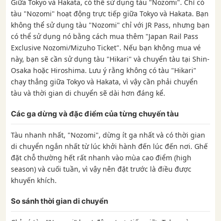
Giữa Tokyo và Hakata, có thể sử dụng tàu "Nozomi". Chỉ có
tàu "Nozomi" hoạt động trực tiếp giữa Tokyo và Hakata. Bạn
không thể sử dụng tàu "Nozomi" chỉ với JR Pass, nhưng bạn
có thể sử dụng nó bằng cách mua thêm "Japan Rail Pass
Exclusive Nozomi/Mizuho Ticket". Nếu bạn không mua vé
này, bạn sẽ cần sử dụng tàu "Hikari" và chuyển tàu tại Shin-
Osaka hoặc Hiroshima. Lưu ý rằng không có tàu "Hikari"
chạy thẳng giữa Tokyo và Hakata, vì vậy cần phải chuyển
tàu và thời gian di chuyển sẽ dài hơn đáng kể.
Các ga dừng và đặc điểm của từng chuyến tàu
Tàu nhanh nhất, "Nozomi", dừng ít ga nhất và có thời gian
di chuyển ngắn nhất từ ​​lúc khởi hành đến lúc đến nơi. Ghế
đặt chỗ thường hết rất nhanh vào mùa cao điểm (high
season) và cuối tuần, vì vậy nên đặt trước là điều được
khuyến khích.
So sánh thời gian di chuyển