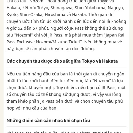
Chỉ có tàu "Nozomi" hoạt động trực tiếp giữa Tokyo và
Hakata, kết nối Tokyo, Shinagawa, Shin-Yokohama, Nagoya,
Kyoto, Shin-Osaka, Hiroshima và Hakata. Thời gian di
chuyển ước tính từ lúc khởi hành đến lúc đến nơi là khoảng
4 giờ 52 đến 57 phút. Người có JR Pass không thể sử dụng
tàu "Nozomi" chỉ với JR Pass, mà phải mua thêm "Japan Rail
Pass Exclusive Nozomi/Mizuho Ticket". Nếu không mua vé
này, bạn sẽ cần phải chuyển tàu dọc đường.
Các chuyến tàu được đề xuất giữa Tokyo và Hakata
Nếu ưu tiên hàng đầu của bạn là thời gian di chuyển ngắn
nhất từ ​​lúc khởi hành đến lúc đến nơi, tàu "Nozomi" là lựa
chọn được khuyến nghị. Tuy nhiên, nếu bạn có JR Pass, một
số chuyến tàu có thể không sử dụng được, vì vậy vui lòng
tham khảo phần JR Pass bên dưới và chọn chuyến tàu phù
hợp với nhu cầu của bạn.
Những điểm cần cân nhắc khi chọn tàu