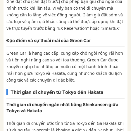
Ghế đặt chỗ (cần đặt trước) cho phép bạn giữ chỗ ngồi của
mình trước khi lên tàu, vì vậy bạn có thể di chuyển mà
không cần lo lắng về việc đông người. Giảm giá đặt sớm và
các loại vé giảm giá khác cũng có thể được áp dụng khi đặt
vé trực tuyến trước bằng "EX Reservation" hoặc "SmartEX".
Đặc điểm và sự thoải mái của Green Car
Green Car là hạng cao cấp, cung cấp chỗ ngồi rộng rãi hơn
và tiện nghi nâng cao so với toa thường. Green Car được
khuyến nghị cho những ai muốn có một hành trình thoải
mái hơn giữa Tokyo và Hakata, cũng như cho khách du lịch
công tác và các chuyến đi đặc biệt.
Thời gian di chuyển từ Tokyo đến Hakata
Thời gian di chuyển ngắn nhất bằng Shinkansen giữa
Tokyo và Hakata
Thời gian di chuyển ước tính từ Ga Tokyo đến Ga Hakata khi
sử dụng tàu "Nozomi" là khoảng 4 giờ 52 đến 57 phút. Thời