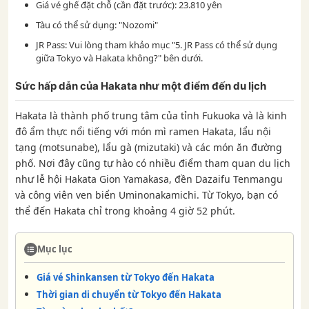
Giá vé ghế đặt chỗ (cần đặt trước): 23.810 yên
Tàu có thể sử dụng: "Nozomi"
JR Pass: Vui lòng tham khảo mục "5. JR Pass có thể sử dụng
giữa Tokyo và Hakata không?" bên dưới.
Sức hấp dẫn của Hakata như một điểm đến du lịch
Hakata là thành phố trung tâm của tỉnh Fukuoka và là kinh
đô ẩm thực nổi tiếng với món mì ramen Hakata, lẩu nội
tạng (motsunabe), lẩu gà (mizutaki) và các món ăn đường
phố. Nơi đây cũng tự hào có nhiều điểm tham quan du lịch
như lễ hội Hakata Gion Yamakasa, đền Dazaifu Tenmangu
và công viên ven biển Uminonakamichi. Từ Tokyo, bạn có
thể đến Hakata chỉ trong khoảng 4 giờ 52 phút.
Mục lục
Giá vé Shinkansen từ Tokyo đến Hakata
Thời gian di chuyển từ Tokyo đến Hakata