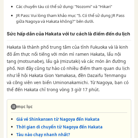
Các chuyến tàu có thể sử dụng: "Nozomi" và "Hikari"
JR Pass: Vui lòng tham khảo mục "5. Có thể sử dụng JR Pass
giữa Nagoya và Hakata không?" bên dưới.
Sức hấp dẫn của Hakata với tư cách là điểm đến du lịch
Hakata là thành phố trung tâm của tỉnh Fukuoka và là kinh
đô ẩm thực nổi tiếng với món mì ramen Hakata, lẩu nội
tạng (motsunabe), lẩu gà (mizutaki) và các món ăn đường
phố. Nơi đây cũng tự hào có nhiều điểm tham quan du lịch
như lễ hội Hakata Gion Yamakasa, đền Dazaifu Tenmangu
và công viên ven biển Uminonakamichi. Từ Nagoya, bạn có
thể đến Hakata chỉ trong vòng 3 giờ 17 phút.
mục lục
Giá vé Shinkansen từ Nagoya đến Hakata
Thời gian di chuyển từ Nagoya đến Hakata
Tàu nào chạy nhanh nhất?