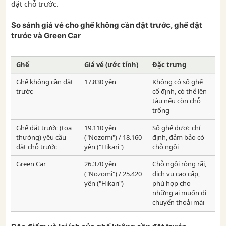
đặt chỗ trước.
So sánh giá vé cho ghế không cần đặt trước, ghế đặt
trước và Green Car
Ghế
Giá vé (ước tính)
Đặc trưng
Ghế không cần đặt
17.830 yên
Không có số ghế
trước
cố định, có thể lên
tàu nếu còn chỗ
trống
Ghế đặt trước (toa
19.110 yên
Số ghế được chỉ
thường) yêu cầu
("Nozomi") / 18.160
định, đảm bảo có
đặt chỗ trước
yên ("Hikari")
chỗ ngồi
Green Car
26.370 yên
Chỗ ngồi rộng rãi,
("Nozomi") / 25.420
dịch vụ cao cấp,
yên ("Hikari")
phù hợp cho
những ai muốn di
chuyển thoải mái