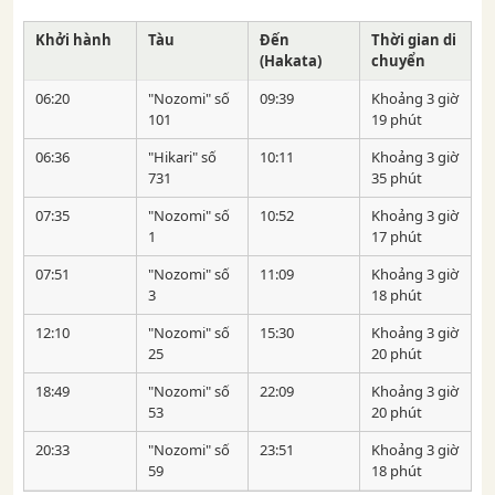
Khởi hành
Tàu
Đến
Thời gian di
(Hakata)
chuyển
06:20
"Nozomi" số
09:39
Khoảng 3 giờ
101
19 phút
06:36
"Hikari" số
10:11
Khoảng 3 giờ
731
35 phút
07:35
"Nozomi" số
10:52
Khoảng 3 giờ
1
17 phút
07:51
"Nozomi" số
11:09
Khoảng 3 giờ
3
18 phút
12:10
"Nozomi" số
15:30
Khoảng 3 giờ
25
20 phút
18:49
"Nozomi" số
22:09
Khoảng 3 giờ
53
20 phút
20:33
"Nozomi" số
23:51
Khoảng 3 giờ
59
18 phút