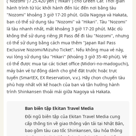
("Nozomi") / 25.420 yên ("Hikari") cho Green Car. Thời gian
hành trình từ lúc khởi hành đến lúc đến nơi bằng tàu
"Nozomi" khoảng 3 giờ 17-20 phút. Giữa Nagoya và Hakata,
bạn có thể sử dụng tàu "Nozomi" và "Hikari". Tàu "Nozomi"
là tàu nhanh nhất, mất khoảng 3 giờ 17-20 phút. Mặc dù
không thể sử dụng riêng JR Pass để đi tàu "Nozomi", nhưng
có thể sử dụng bằng cách mua thêm "Japan Rail Pass
Exclusive Nozomi/Mizuho Ticket". Nếu không mua vé này,
vui lòng sử dụng tàu "Hikari" (khoảng 3 giờ 35-40 phút). Vé
có thể được mua tại các ticket office (Midori-no-madoguchi),
máy bán vé tự động dành cho ghế đặt trước hoặc trực
tuyến (SmartEX, EX Reservation, v.v.). Hãy chọn chuyến tàu
phù hợp nhất với kế hoạch của bạn và tận hưởng hành
trình Shinkansen thoải mái giữa Nagoya và Hakata.
Ban biên tập Ekitan Travel Media
Đội ngũ biên tập của Ekitan Travel Media cung
cấp thông tin về giao thông vận tải tại Nhật Bản,
bao gồm tàu ​​cao tốc Shinkansen, tàu hỏa thông