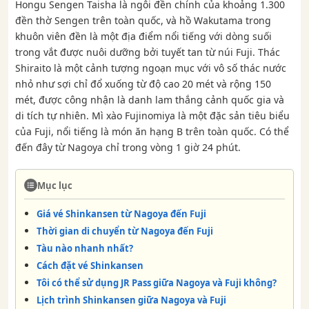
Hongu Sengen Taisha là ngôi đền chính của khoảng 1.300
đền thờ Sengen trên toàn quốc, và hồ Wakutama trong
khuôn viên đền là một địa điểm nổi tiếng với dòng suối
trong vắt được nuôi dưỡng bởi tuyết tan từ núi Fuji. Thác
Shiraito là một cảnh tượng ngoạn mục với vô số thác nước
nhỏ như sợi chỉ đổ xuống từ độ cao 20 mét và rộng 150
mét, được công nhận là danh lam thắng cảnh quốc gia và
di tích tự nhiên. Mì xào Fujinomiya là một đặc sản tiêu biểu
của Fuji, nổi tiếng là món ăn hạng B trên toàn quốc. Có thể
đến đây từ Nagoya chỉ trong vòng 1 giờ 24 phút.
Mục lục
Giá vé Shinkansen từ Nagoya đến Fuji
Thời gian di chuyển từ Nagoya đến Fuji
Tàu nào nhanh nhất?
Cách đặt vé Shinkansen
Tôi có thể sử dụng JR Pass giữa Nagoya và Fuji không?
Lịch trình Shinkansen giữa Nagoya và Fuji