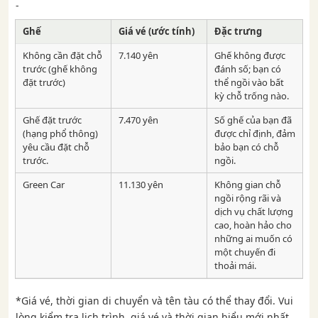
-
Ghế
Giá vé (ước tính)
Đặc trưng
Không cần đặt chỗ
7.140 yên
Ghế không được
trước (ghế không
đánh số; bạn có
đặt trước)
thể ngồi vào bất
kỳ chỗ trống nào.
Ghế đặt trước
7.470 yên
Số ghế của bạn đã
(hạng phổ thông)
được chỉ định, đảm
yêu cầu đặt chỗ
bảo bạn có chỗ
trước.
ngồi.
Green Car
11.130 yên
Không gian chỗ
ngồi rộng rãi và
dịch vụ chất lượng
cao, hoàn hảo cho
những ai muốn có
một chuyến đi
thoải mái.
*Giá vé, thời gian di chuyển và tên tàu có thể thay đổi. Vui
lòng kiểm tra lịch trình, giá vé và thời gian biểu mới nhất