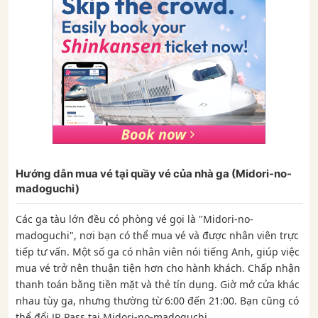
Hướng dẫn mua vé tại quầy vé của nhà ga (Midori-no-
madoguchi)
Các ga tàu lớn đều có phòng vé gọi là "Midori-no-
madoguchi", nơi bạn có thể mua vé và được nhân viên trực
tiếp tư vấn. Một số ga có nhân viên nói tiếng Anh, giúp việc
mua vé trở nên thuận tiện hơn cho hành khách. Chấp nhận
thanh toán bằng tiền mặt và thẻ tín dụng. Giờ mở cửa khác
nhau tùy ga, nhưng thường từ 6:00 đến 21:00. Bạn cũng có
thể đổi JR Pass tại Midori-no-madoguchi.