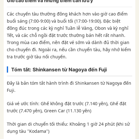
Giờ cao điểm và những điểm cần lưu ý
Các chuyến tàu thường đông khách hơn vào giờ cao điểm
buổi sáng (7:00-9:00) và buổi tối (17:00-19:00). Đặc biệt
đông đúc trong các kỳ nghỉ Tuần lễ Vàng, Obon và kỳ nghỉ
Tết, và các chỗ ngồi đặt trước thường bán hết rất nhanh.
Trong mùa cao điểm, nên đặt vé sớm và dành đủ thời gian
cho chuyến đi. Ngoài ra, nếu cần chuyển tàu, hãy nhớ kiểm
tra trước giờ tàu nối chuyến.
Tóm tắt: Shinkansen từ Nagoya đến Fuji
Đây là bản tóm tắt hành trình đi Shinkansen từ Nagoya đến
Fuji.
Giá vé ước tính: Ghế không đặt trước (7.140 yên), Ghế đặt
trước (7.470 yên), Green Car (11.130 yên)
Thời gian di chuyển tối thiểu: Khoảng 1 giờ 24 phút (khi sử
dụng tàu "Kodama")