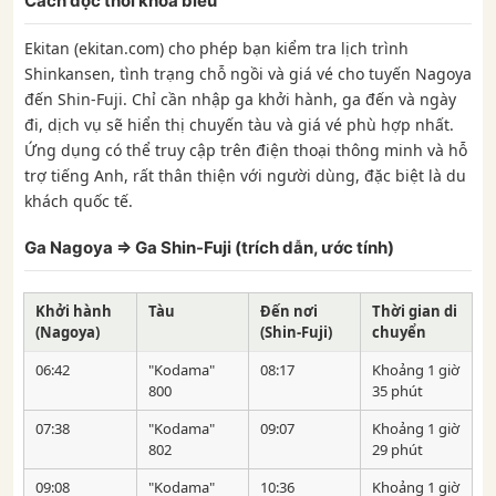
Cách đọc thời khóa biểu
Ekitan (ekitan.com) cho phép bạn kiểm tra lịch trình
Shinkansen, tình trạng chỗ ngồi và giá vé cho tuyến Nagoya
đến Shin-Fuji. Chỉ cần nhập ga khởi hành, ga đến và ngày
đi, dịch vụ sẽ hiển thị chuyến tàu và giá vé phù hợp nhất.
Ứng dụng có thể truy cập trên điện thoại thông minh và hỗ
trợ tiếng Anh, rất thân thiện với người dùng, đặc biệt là du
khách quốc tế.
Ga Nagoya ⇒ Ga Shin-Fuji (trích dẫn, ước tính)
Khởi hành
Tàu
Đến nơi
Thời gian di
(Nagoya)
(Shin-Fuji)
chuyển
06:42
"Kodama"
08:17
Khoảng 1 giờ
800
35 phút
07:38
"Kodama"
09:07
Khoảng 1 giờ
802
29 phút
09:08
"Kodama"
10:36
Khoảng 1 giờ