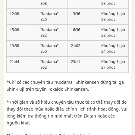
808
28 phút
12:08
"Kodama"
13:36
Khoảng 1 giờ
820
28 phút
15:08
"Kodama"
16:36
Khoảng 1 giờ
832
28 phút
19:38
"Kodama"
21:02
Khoảng 1 giờ
850
24 phút
21:44
"Kodama"
23:11
Khoảng 1 giờ
862
27 phút
*Chỉ có các chuyến tàu "Kodama" Shinkansen dừng tại ga
Shin-Fuji trên tuyến Tokaido Shinkansen.
*Thời gian và số hiệu chuyến tàu thực tế có thể thay đổi do
thay đổi theo mùa hoặc điều chỉnh lịch trình hoạt động. Vui
lòng kiểm tra thông tin mới nhất trên Ekitan hoặc các
nguồn khác.