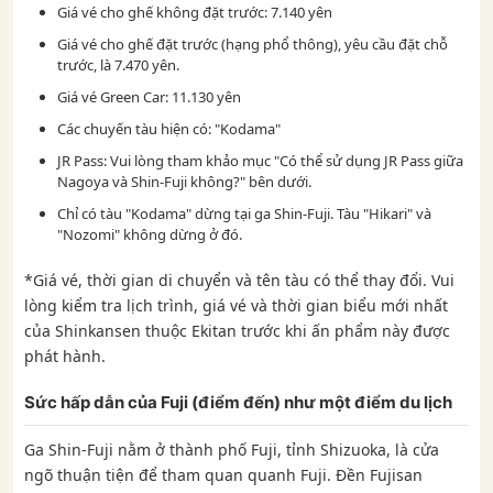
Giá vé cho ghế không đặt trước: 7.140 yên
Giá vé cho ghế đặt trước (hạng phổ thông), yêu cầu đặt chỗ
trước, là 7.470 yên.
Giá vé Green Car: 11.130 yên
Các chuyến tàu hiện có: "Kodama"
JR Pass: Vui lòng tham khảo mục "Có thể sử dụng JR Pass giữa
Nagoya và Shin-Fuji không?" bên dưới.
Chỉ có tàu "Kodama" dừng tại ga Shin-Fuji. Tàu "Hikari" và
"Nozomi" không dừng ở đó.
*Giá vé, thời gian di chuyển và tên tàu có thể thay đổi. Vui
lòng kiểm tra lịch trình, giá vé và thời gian biểu mới nhất
của Shinkansen thuộc Ekitan trước khi ấn phẩm này được
phát hành.
Sức hấp dẫn của Fuji (điểm đến) như một điểm du lịch
Ga Shin-Fuji nằm ở thành phố Fuji, tỉnh Shizuoka, là cửa
ngõ thuận tiện để tham quan quanh Fuji. Đền Fujisan