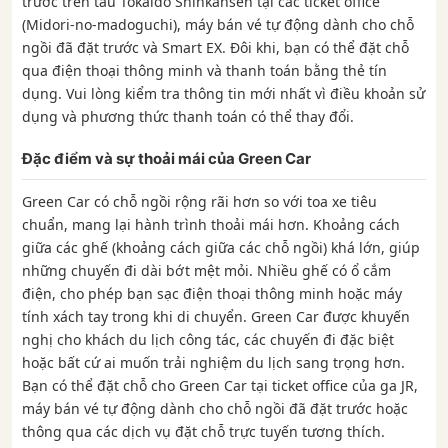
trước trên tàu Tokaido Shinkansen tại các ticket office
(Midori-no-madoguchi), máy bán vé tự động dành cho chỗ
ngồi đã đặt trước và Smart EX. Đôi khi, bạn có thể đặt chỗ
qua điện thoại thông minh và thanh toán bằng thẻ tín
dụng. Vui lòng kiểm tra thông tin mới nhất vì điều khoản sử
dụng và phương thức thanh toán có thể thay đổi.
Đặc điểm và sự thoải mái của Green Car
Green Car có chỗ ngồi rộng rãi hơn so với toa xe tiêu
chuẩn, mang lại hành trình thoải mái hơn. Khoảng cách
giữa các ghế (khoảng cách giữa các chỗ ngồi) khá lớn, giúp
những chuyến đi dài bớt mệt mỏi. Nhiều ghế có ổ cắm
điện, cho phép bạn sạc điện thoại thông minh hoặc máy
tính xách tay trong khi di chuyển. Green Car được khuyến
nghị cho khách du lịch công tác, các chuyến đi đặc biệt
hoặc bất cứ ai muốn trải nghiệm du lịch sang trọng hơn.
Bạn có thể đặt chỗ cho Green Car tại ticket office của ga JR,
máy bán vé tự động dành cho chỗ ngồi đã đặt trước hoặc
thông qua các dịch vụ đặt chỗ trực tuyến tương thích.