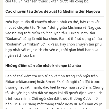
của tàu Shinkansen thuộc Ekitan trước khi công bố.
Các chuyến tàu được đề xuất từ ​​Mishima đến Nagoya
Nếu bạn muốn di chuyển nhanh nhất có thể, hãy xem xét
một số chuyến tàu "Hikari" dừng giữa Mishima và Nagoya.
Vào những thời điểm có ít chuyến tàu "Hikari" hơn, tàu
"Kodama" cũng là một lựa chọn. Bạn có thể sử dụng cả tàu
"Kodama" và "Hikari" với JR Pass. Hãy chọn chuyến tàu phù
hợp nhất với mục đích chuyến đi, thời gian khởi hành và
ngân sách của bạn.
Những điểm cần cân nhắc khi chọn tàu hỏa
Bạn có thể kiểm tra lịch trình và tình trạng chỗ ngồi trên
Ekitan (ekitan.com) hoặc Smart EX. Chỗ ngồi cần đặt trước
thường hết rất nhanh, đặc biệt là vào mùa cao điểm. Chúng
tôi khuyên bạn nên đặt vé ngay khi đã quyết định xong lịch
trình của mình. Chỗ ngồi cần đặt trước thường được mở
bán lúc 10:00 sáng một tháng trước ngày đi. Nếu bạn có JR