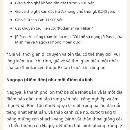
Giá vé cho ghế không cần đặt trước: 7.910 yên
Giá vé cho ghế cần đặt trước (hạng phổ thông): 8.240 yên.
Giá vé Green Car: 11.900 yên
Các chuyến tàu hiện có: "Kodama" và "Hikari"
JR Pass: Vui lòng tham khảo mục "Có thể sử dụng JR Pass giữa
Mishima và Nagoya không?" bên dưới.
*Giá vé, thời gian di chuyển và tên tàu có thể thay đổi. Vui
lòng kiểm tra lịch trình, giá vé và thời gian biểu mới nhất
của tàu Shinkansen thuộc Ekitan trước khi công bố.
Nagoya (điểm đến) như một điểm du lịch
Nagoya là thành phố lớn thứ ba của Nhật Bản và là một địa
điểm hấp dẫn, nơi tập trung văn hóa, công nghiệp và ẩm
thực Nhật Bản. Lâu đài Nagoya là một trong ba lâu đài nổi
tiếng nhất Nhật Bản, và tháp canh của nó, được trang trí
bằng những con shachi vàng (sinh vật thần thoại giống cá),
là biểu tượng của Nagoya. Những bức bình phong tráng lệ