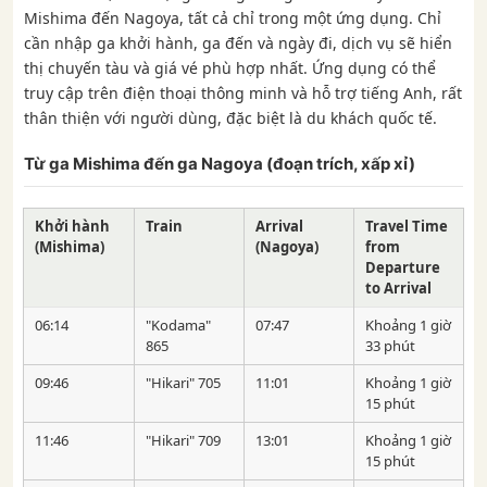
Mishima đến Nagoya, tất cả chỉ trong một ứng dụng. Chỉ
cần nhập ga khởi hành, ga đến và ngày đi, dịch vụ sẽ hiển
thị chuyến tàu và giá vé phù hợp nhất. Ứng dụng có thể
truy cập trên điện thoại thông minh và hỗ trợ tiếng Anh, rất
thân thiện với người dùng, đặc biệt là du khách quốc tế.
Từ ga Mishima đến ga Nagoya (đoạn trích, xấp xỉ)
Khởi hành
Train
Arrival
Travel Time
(Mishima)
(Nagoya)
from
Departure
to Arrival
06:14
"Kodama"
07:47
Khoảng 1 giờ
865
33 phút
09:46
"Hikari" 705
11:01
Khoảng 1 giờ
15 phút
11:46
"Hikari" 709
13:01
Khoảng 1 giờ
15 phút