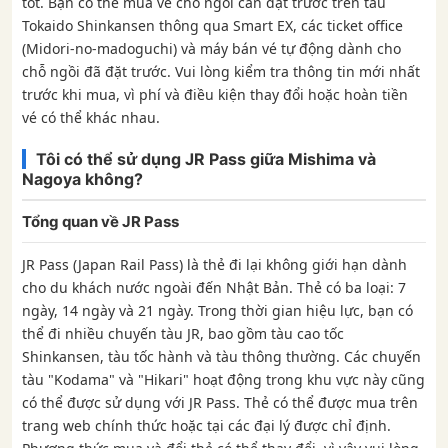
tốt. Bạn có thể mua vé chỗ ngồi cần đặt trước trên tàu
Tokaido Shinkansen thông qua Smart EX, các ticket office
(Midori-no-madoguchi) và máy bán vé tự động dành cho
chỗ ngồi đã đặt trước. Vui lòng kiểm tra thông tin mới nhất
trước khi mua, vì phí và điều kiện thay đổi hoặc hoàn tiền
vé có thể khác nhau.
Tôi có thể sử dụng JR Pass giữa Mishima và
Nagoya không?
Tổng quan về JR Pass
JR Pass (Japan Rail Pass) là thẻ đi lại không giới hạn dành
cho du khách nước ngoài đến Nhật Bản. Thẻ có ba loại: 7
ngày, 14 ngày và 21 ngày. Trong thời gian hiệu lực, bạn có
thể đi nhiều chuyến tàu JR, bao gồm tàu ​​cao tốc
Shinkansen, tàu tốc hành và tàu thông thường. Các chuyến
tàu "Kodama" và "Hikari" hoạt động trong khu vực này cũng
có thể được sử dụng với JR Pass. Thẻ có thể được mua trên
trang web chính thức hoặc tại các đại lý được chỉ định.