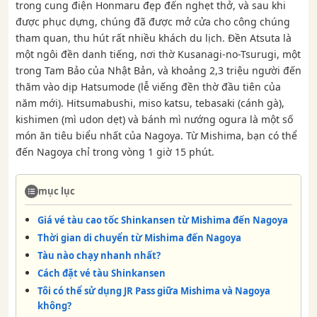
trong cung điện Honmaru đẹp đến nghẹt thở, và sau khi
được phục dựng, chúng đã được mở cửa cho công chúng
tham quan, thu hút rất nhiều khách du lịch. Đền Atsuta là
một ngôi đền danh tiếng, nơi thờ Kusanagi-no-Tsurugi, một
trong Tam Bảo của Nhật Bản, và khoảng 2,3 triệu người đến
thăm vào dịp Hatsumode (lễ viếng đền thờ đầu tiên của
năm mới). Hitsumabushi, miso katsu, tebasaki (cánh gà),
kishimen (mì udon dẹt) và bánh mì nướng ogura là một số
món ăn tiêu biểu nhất của Nagoya. Từ Mishima, bạn có thể
đến Nagoya chỉ trong vòng 1 giờ 15 phút.
mục lục
Giá vé tàu cao tốc Shinkansen từ Mishima đến Nagoya
Thời gian di chuyển từ Mishima đến Nagoya
Tàu nào chạy nhanh nhất?
Cách đặt vé tàu Shinkansen
Tôi có thể sử dụng JR Pass giữa Mishima và Nagoya
không?