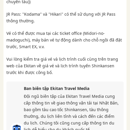
chuyến tàu))
JR Pass: "Kodama" và "Hikari" có thể sử dụng với JR Pass
thông thường.
Vé có thể được mua tại các ticket office (Midori-no-
madoguchi), máy bán vé tự động dành cho chỗ ngồi đã đặt
trước, Smart EX, v.v.
Vui lòng kiểm tra giá vé và lịch trình cuối cùng trên trang
web của Ekitan về giá vé và lịch trình tuyến Shinkansen
trước khi được công bố.
Ban biên tập Ekitan Travel Media
Đội ngũ biên tập của Ekitan Travel Media cung
cấp thông tin về giao thông vận tải tại Nhật Bản,
bao gồm tàu ​​cao tốc Shinkansen, tàu thông
thường, du lịch liên tỉnh và cách đến các điểm
du lịch. Chúng tôi cũng cung cấp thông tin du
lịch dễ hiểu cho du khách quốc tế.