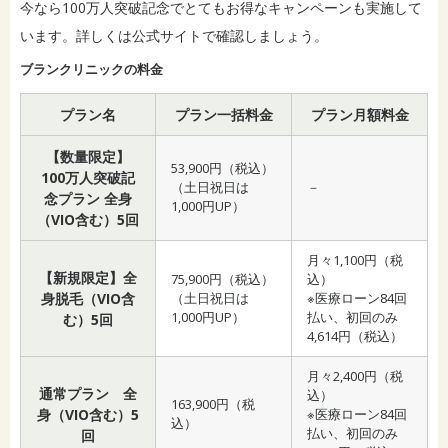
今なら100万人突破記念でとてもお得なキャンペーンも実施して
います。詳しくは公式サイトで確認しましょう。
ブランクリニックの料金
プラン名
プラン一括料金
プラン月額料金
【数量限定】
53,900円（税込）
100万人突破記
（土日祝日は
－
念プラン 全身
1,000円UP）
（VIO含む）5回
月々1,100円（税
【新規限定】全
75,900円（税込）
込）
身脱毛（VIO含
（土日祝日は
※医療ローン84回
1,000円UP）
払い、初回のみ
む）5回
4,614円（税込）
月々2,400円（税
通常プラン 全
込）
163,900円（税
身（VIO含む）5
※医療ローン84回
込）
払い、初回のみ
回