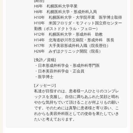
[経歴]
H6年 札幌医科大学卒業
H6年 札幌医科大学・形成外科入局
H10年 札幌医科大学・大学院卒業 医学博士取得
H10年 米国フロリダ・モフィット国立癌センター
勤務（ポストドクトラル・フェロー）
H12年 札幌医科大学・形成外科 助教
H14年 北海道砂川市立病院・形成外科 医長
H17年 大手美容形成外科入職（院長歴任）
H26年 みずほクリニック開院（院長）
[免許／資格]
・日本形成外科学会・形成外科専門医
・日本美容外科学会・正会員
・医学博士
[メッセージ]
私達が目指すのは、患者様一人ひとりのコンプレ
ックスを克服し、自信に満ちあふれた笑顔と晴れ
やかな気持ちでいて頂けることが何よりもの願い
です。そのためには真摯に患者様と寄り添い、こ
れからも美容外科医としての使命を果たしていき
たいと考えております。