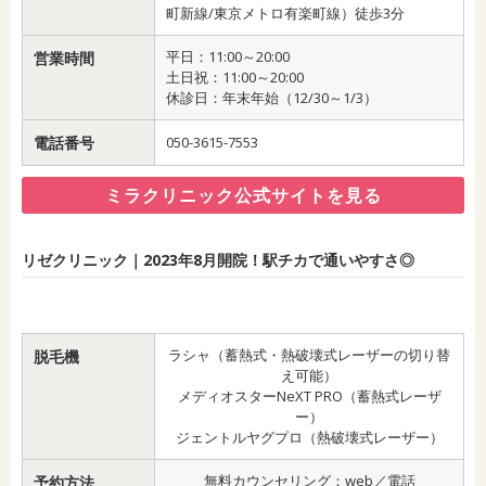
町新線/東京メトロ有楽町線）徒歩3分
平日：11:00～20:00
営業時間
土日祝：11:00～20:00
休診日：年末年始（12/30～1/3）
電話番号
050-3615-7553
ミラクリニック公式サイトを見る
リゼクリニック｜2023年8月開院！駅チカで通いやすさ◎
ラシャ（蓄熱式・熱破壊式レーザーの切り替
脱毛機
え可能）
メディオスターNeXT PRO（蓄熱式レーザ
ー）
ジェントルヤグプロ（熱破壊式レーザー）
無料カウンセリング：web／電話
予約方法