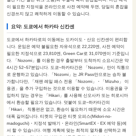
이 필요한 지정석을 온라인으로 사전 예약해 두면, 당일의 혼잡을
신경쓰지 않고 쾌적하게 이동할 수 있습니다.
요약: 도쿄에서 하카타 신칸센
도쿄에서 하카타로의 이동에는 도카이도・산요 신칸센이 편리합
니다. 운임은 예약 불필요한 자유석으로 22,220엔, 사전 예약이
필요한 지정석으로 23,810엔, Green Car로 31,070엔이 기준입니
다. 「Nozomi」를 이용한 경우 출발부터 도착까지 소요시간은 약
4시간 52~57분입니다. 도쿄~하카타간은 「Nozomi」만이 직통으
로 운행하고 있습니다. 「Nozomi」는 JR Pass만으로는 승차 불
가합니다만, 「재팬 레일 패스 전용 「Nozomi」・「Mizuho」 이
용권」을 추가 구입하는 것으로 이용할 수 있습니다. 이용권을 구
입하지 않는 경우는 「Hikari」를 사용해 신오사카 또는 히로시마
에서 환승할 필요가 있습니다. 덧붙여 도쿄~하카타간의
「Hikari」 직통편은 없고, 환승이 필요하기 때문에 소요 시간은
대폭 길어집니다. 티켓의 구입은 티켓 오피스(Midori-no-
madoguchi)・지정석 발매기・온라인(SmartEX・EX 예약 등)에
서 할 수 있습니다. 여행 계획에 맞는 최적의 열차를 선택하고 쾌