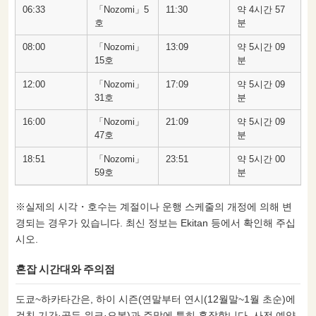
06:33
「Nozomi」5
11:30
약 4시간 57
호
분
08:00
「Nozomi」
13:09
약 5시간 09
15호
분
12:00
「Nozomi」
17:09
약 5시간 09
31호
분
16:00
「Nozomi」
21:09
약 5시간 09
47호
분
18:51
「Nozomi」
23:51
약 5시간 00
59호
분
※실제의 시각・호수는 계절이나 운행 스케줄의 개정에 의해 변
경되는 경우가 있습니다. 최신 정보는 Ekitan 등에서 확인해 주십
시오.
혼잡 시간대와 주의점
도쿄~하카타간은, 하이 시즌(연말부터 연시(12월말~1월 초순)에
걸친 기간·골든 위크·오봉)과 주말에 특히 혼잡합니다. 사전 예약