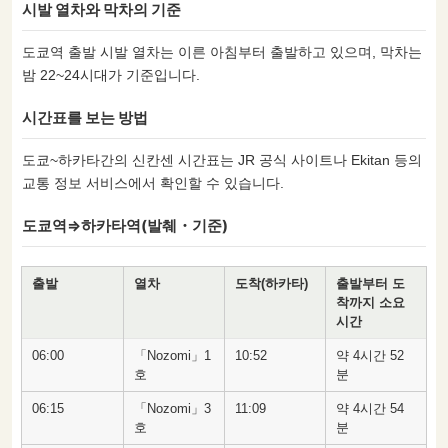
시발 열차와 막차의 기준
도쿄역 출발 시발 열차는 이른 아침부터 출발하고 있으며, 막차는
밤 22~24시대가 기준입니다.
시간표를 보는 방법
도쿄~하카타간의 신칸센 시간표는 JR 공식 사이트나 Ekitan 등의
교통 정보 서비스에서 확인할 수 있습니다.
도쿄역⇒하카타역(발췌・기준)
출발
열차
도착(하카타)
출발부터 도
착까지 소요
시간
06:00
「Nozomi」1
10:52
약 4시간 52
호
분
06:15
「Nozomi」3
11:09
약 4시간 54
호
분