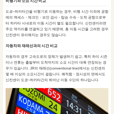
비행기와 소요 시간 비교
도쿄~하카타간을 비행기로 이동하는 경우, 비행 시간 이외에 공항
에의 액세스・체크인・보안 검사・탑승 수속・도착 공항으로부
터 하카타 시내로의 이동 시간이 별도 필요합니다. 신칸센이라면
주요 역끼리를 연결하고 있기 때문에, 총 이동 시간을 고려한 경우
신칸센이 유리해지는 경우도 많습니다.
자동차와 재래선과의 시간 비교
자동차의 경우 고속도로의 정체가 발생하기 쉽고, 특히 하이 시즌
이나 연휴는 출발부터 도착까지의 소요 시간이 대폭 연장되는 경
우가 있습니다. JR의 재래선(conventional line)에서는 신칸센의
몇 배 이상의 소요시간이 걸립니다. 쾌적함・정시성의 면에서도
신칸센이 도쿄~하카타간의 뛰어난 이동 수단의 하나입니다.