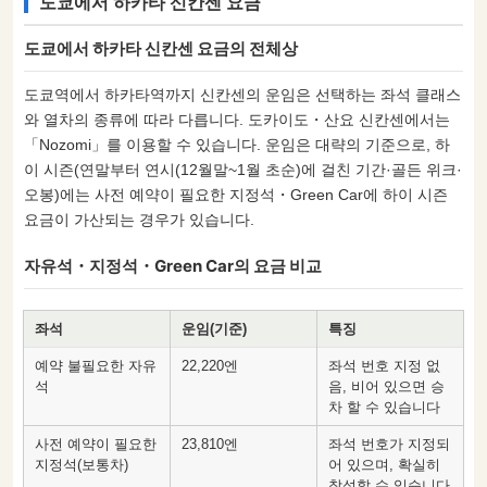
도쿄에서 하카타 신칸센 요금
도쿄에서 하카타 신칸센 요금의 전체상
도쿄역에서 하카타역까지 신칸센의 운임은 선택하는 좌석 클래스
와 열차의 종류에 따라 다릅니다. 도카이도・산요 신칸센에서는
「Nozomi」를 이용할 수 있습니다. 운임은 대략의 기준으로, 하
이 시즌(연말부터 연시(12월말~1월 초순)에 걸친 기간·골든 위크·
오봉)에는 사전 예약이 필요한 지정석・Green Car에 하이 시즌
요금이 가산되는 경우가 있습니다.
자유석・지정석・Green Car의 요금 비교
좌석
운임(기준)
특징
예약 불필요한 자유
22,220엔
좌석 번호 지정 없
석
음, 비어 있으면 승
차 할 수 있습니다
사전 예약이 필요한
23,810엔
좌석 번호가 지정되
지정석(보통차)
어 있으며, 확실히
착석할 수 있습니다