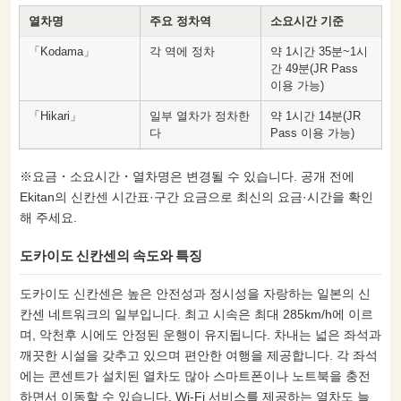
열차명
주요 정차역
소요시간 기준
「Kodama」
각 역에 정차
약 1시간 35분~1시
간 49분(JR Pass
이용 가능)
「Hikari」
일부 열차가 정차한
약 1시간 14분(JR
다
Pass 이용 가능)
※요금・소요시간・열차명은 변경될 수 있습니다. 공개 전에
Ekitan의 신칸센 시간표·구간 요금으로 최신의 요금·시간을 확인
해 주세요.
도카이도 신칸센의 속도와 특징
도카이도 신칸센은 높은 안전성과 정시성을 자랑하는 일본의 신
칸센 네트워크의 일부입니다. 최고 시속은 최대 285km/h에 이르
며, 악천후 시에도 안정된 운행이 유지됩니다. 차내는 넓은 좌석과
깨끗한 시설을 갖추고 있으며 편안한 여행을 제공합니다. 각 좌석
에는 콘센트가 설치된 열차도 많아 스마트폰이나 노트북을 충전
하면서 이동할 수 있습니다. Wi-Fi 서비스를 제공하는 열차도 늘