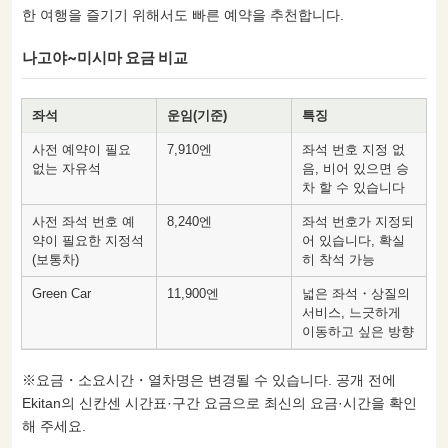
한 여행을 즐기기 위해서도 빠른 예약을 추천합니다.
나고야~미시마 요금 비교
좌석
운임(기준)
특징
사전 예약이 필요
7,910엔
좌석 번호 지정 없
없는 자유석
음, 비어 있으면 승
차 할 수 있습니다
사전 좌석 번호 예
8,240엔
좌석 번호가 지정되
약이 필요한 지정석
어 있습니다, 확실
(보통차)
히 착석 가능
Green Car
11,900엔
넓은 좌석・상질의
서비스, 느긋하게
이동하고 싶은 방향
※요금・소요시간・열차명은 변경될 수 있습니다. 공개 전에
Ekitan의 신칸센 시간표·구간 요금으로 최신의 요금·시간을 확인
해 주세요.