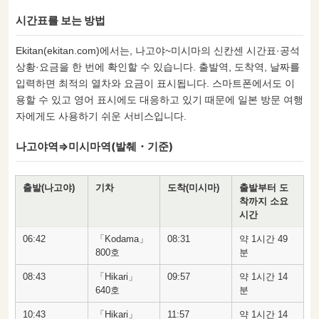
시간표를 보는 방법
Ekitan(ekitan.com)에서는, 나고야~미시마의 신칸센 시간표·공석
상황·요금을 한 번에 확인할 수 있습니다. 출발역, 도착역, 날짜를
입력하면 최적의 열차와 요금이 표시됩니다. 스마트폰에서도 이
용할 수 있고 영어 표시에도 대응하고 있기 때문에 일본 방문 여행
자에게도 사용하기 쉬운 서비스입니다.
나고야역⇒미시마역(발췌・기준)
출발(나고야)
기차
도착(미시마)
출발부터 도
착까지 소요
시간
06:42
「Kodama」
08:31
약 1시간 49
800호
분
08:43
「Hikari」
09:57
약 1시간 14
640호
분
10:43
「Hikari」
11:57
약 1시간 14